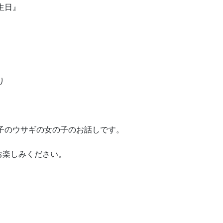
生日』
り
子のウサギの女の子のお話しです。
お楽しみください。