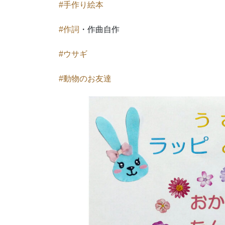
#手作り絵本
#作詞
​・作曲自作
#ウサギ
#動物のお友達