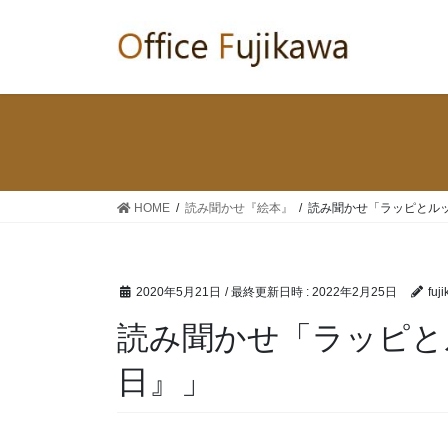
コ
ナ
ン
ビ
テ
ゲ
ン
ー
ツ
シ
へ
ョ
ス
ン
キ
に
ッ
移
HOME
読み聞かせ『絵本』
読み聞かせ「ラッピとル
プ
動
2020年5月21日
/ 最終更新日時 :
2022年2月25日
fuj
読み聞かせ「ラッピと
日』」