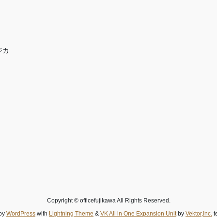
ジカ
Copyright © officefujikawa All Rights Reserved.
by
WordPress
with
Lightning Theme
&
VK All in One Expansion Unit
by
Vektor,Inc.
t